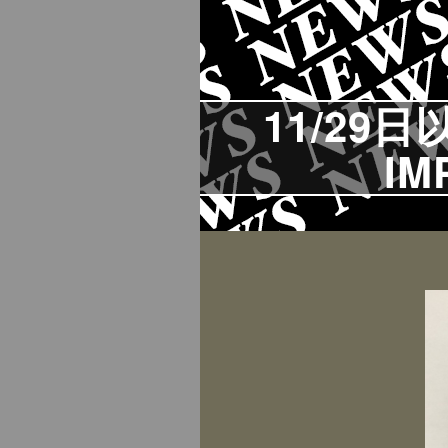
11/29
I