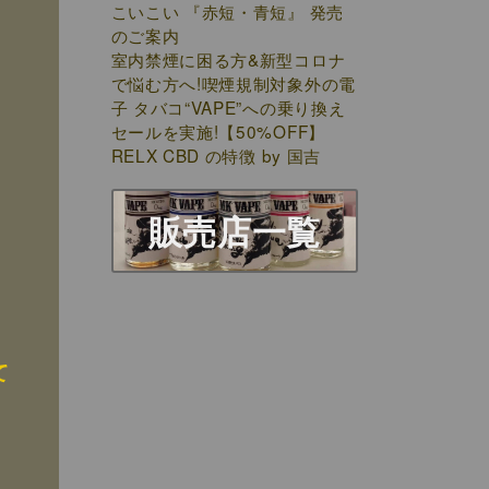
こいこい 『赤短・青短』 発売
のご案内
室内禁煙に困る方&新型コロナ
で悩む方へ!喫煙規制対象外の電
子 タバコ“VAPE”への乗り換え
セールを実施!【50%OFF】
RELX CBD の特徴 by 国吉
販売店一覧
て
う