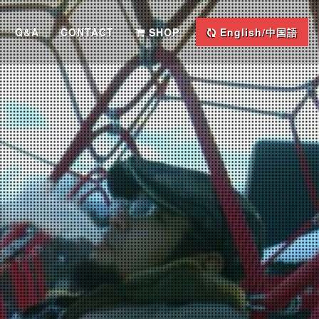
Q&A
CONTACT
SHOP
English/中国語