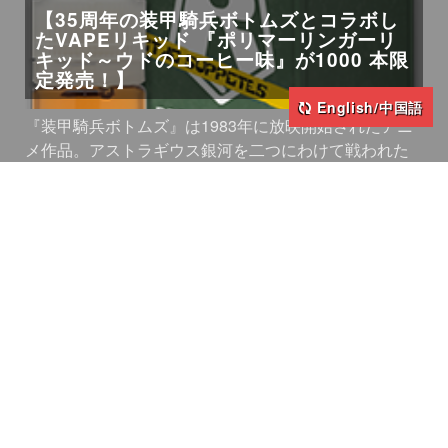
【35周年の装甲騎兵ボトムズとコラボし
たVAPEリキッド 『ポリマーリンガーリ
キッド～ウドのコーヒー味』が1000 本限
定発売！】
English/中国語
『装甲騎兵ボトムズ』は1983年に放映開始されたアニ
メ作品。アストラギウス銀河を二つにわけて戦われた
...
2018年4月25日
ブログ
【TVアニメ『奴隷区』と老舗国産VAPE