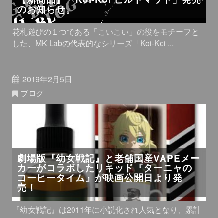
のお知らせ。
花札遊びの１つである「こいこい」の役をモチーフと
した、MK Labの代表的なシリーズ「Koi-Koi ...
2019年2月5日
ブログ
劇場版『幼女戦記』と老舗国産VAPEメー
カーがコラボしたリキッド『ターニャの
コーヒータイム』が映画公開日より発
売！
『幼女戦記』は2011年に小説化され人気となり、累計