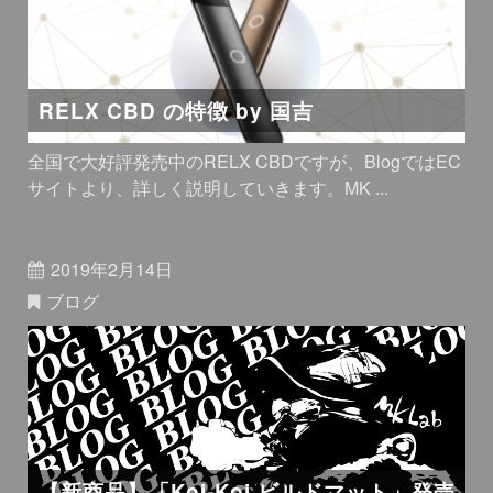
RELX CBD の特徴 by 国吉
全国で大好評発売中のRELX CBDですが、BlogではEC
サイトより、詳しく説明していきます。MK ...
2019年2月14日
ブログ
【新商品】「Koi-Koi ビルドマット」発売